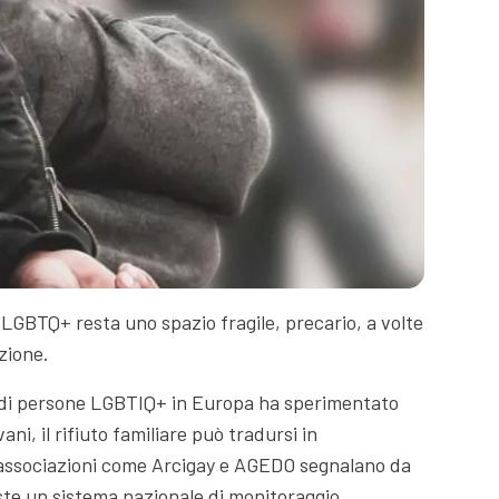
e LGBTQ+ resta uno spazio fragile, precario, a volte
zione.
va di persone LGBTIQ+ in Europa ha sperimentato
ni, il rifiuto familiare può tradursi in
a, associazioni come Arcigay e AGEDO segnalano da
iste un sistema nazionale di monitoraggio