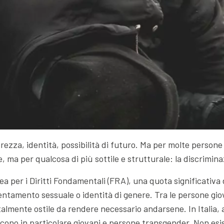
curezza, identità, possibilità di futuro. Ma per molte person
 ma per qualcosa di più sottile e strutturale: la discrimina
pea per i Diritti Fondamentali (FRA), una quota significati
ientamento sessuale o identità di genere. Tra le persone giova
a talmente ostile da rendere necessario andarsene. In Itali
piscono in particolare giovani e persone transgender. Non es