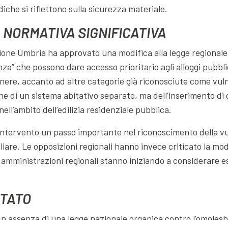
diche si riflettono sulla sicurezza materiale.
A NORMATIVA SIGNIFICATIVA
ione Umbria ha approvato una modifica alla legge regionale n
nza” che possono dare accesso prioritario agli alloggi pubbli
enere, accanto ad altre categorie già riconosciute come vulne
one di un sistema abitativo separato, ma dell’inserimento di
nell’ambito dell’edilizia residenziale pubblica.
ntervento un passo importante nel riconoscimento della vul
iare. Le opposizioni regionali hanno invece criticato la modif
 amministrazioni regionali stanno iniziando a considerare e
TATO
n assenza di una legge nazionale organica contro l’omolesbo