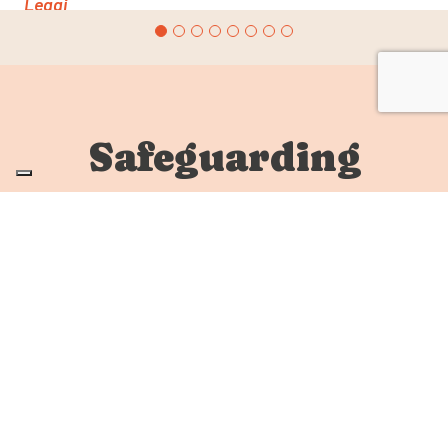
Leggi
Safeguarding
Per segnalare eventuali abusi, come frodi, corruzione
e casi di safeguarding relativi al progetto, Oxfam
Italia mette a disposizione i propri canali al seguente
link
https://www.oxfamitalia.org/segnalazioni/
.
Saranno fornite chiare linee guida e sessioni
informative per procedere con le eventuali
segnalazioni.
Irregolarità e frode