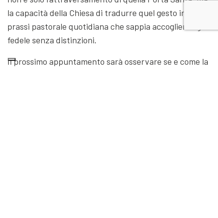
la capacità della Chiesa di tradurre quel gesto in una
prassi pastorale quotidiana che sappia accogliere ogni
fedele senza distinzioni.
Il prossimo appuntamento sarà osservare se e come la
Chiesa saprà dare continuità a questo momento
storico, trasformando un’eccezione in una nuova
normalità.
Articolo
Articolo
precedente
successivo
Infosession Bando
Quando essere