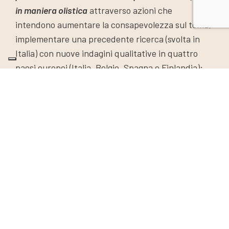
in maniera olistica
attraverso azioni che
intendono aumentare la consapevolezza sul tema;
implementare una precedente ricerca (svolta in
Italia) con nuove indagini qualitative in quattro
paesi europei (Italia, Belgio, Spagna e Finlandia);
promuovere la formazione delle organizzazioni
partner e dei volontarɜ; offrire occasioni di
empowerment delle persone beneficiarie dei
progetti di housing a livello europeo. Le azioni di
progetto sono strutturate per generare
cambiamenti concreti, valorizzando le persone
beneficiarie, capitalizzando il lavoro già svolto e
stipulando nuove alleanze. QueerNet è orientato a
generare una ricaduta sul lungo termine
attraverso la creazione del primo network europeo
sul tema LGBTQIA+ homelessness.