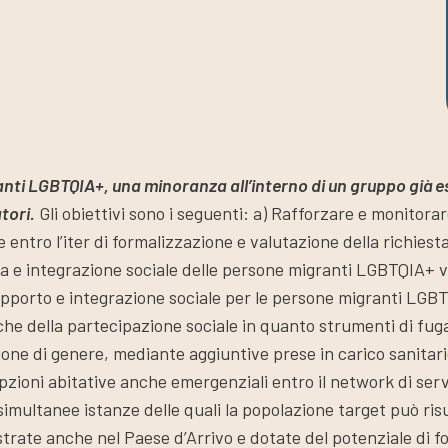
anti LGBTQIA+, una minoranza all’interno di un gruppo già e
tori.
Gli obiettivi sono i seguenti: a) Rafforzare e monitora
e entro l’iter di formalizzazione e valutazione della richiest
nza e integrazione sociale delle persone migranti LGBTQIA+ vi
supporto e integrazione sociale per le persone migranti LGB
ia che della partecipazione sociale in quanto strumenti di fu
e di genere, mediante aggiuntive prese in carico sanitarie e
zioni abitative anche emergenziali entro il network di serviz
 simultanee istanze delle quali la popolazione target può ri
strate anche nel Paese d’Arrivo e dotate del potenziale di f