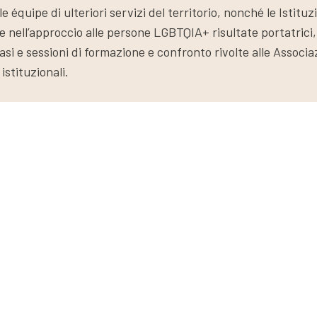
équipe di ulteriori servizi del territorio, nonché le Istituzi
 e nell’approccio alle persone LGBTQIA+ risultate portatrici, 
casi e sessioni di formazione e confronto rivolte alle Associ
 istituzionali.
Contatti
info.connectingspheres@oxfam.it