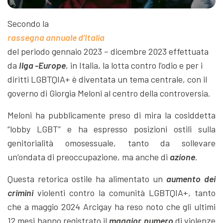
Secondo la
rassegna annuale d’Italia
del periodo gennaio 2023 – dicembre 2023 effettuata
da
Ilga -Europe
, in Italia, la lotta contro l’odio e per i
diritti LGBTQIA+ è diventata un tema centrale, con il
governo di Giorgia Meloni al centro della controversia.
Meloni ha pubblicamente preso di mira la cosiddetta
“lobby LGBT” e ha espresso posizioni ostili sulla
genitorialità omosessuale, tanto da sollevare
un’ondata di preoccupazione, ma anche di
azione
.
Questa retorica ostile ha alimentato un
aumento
dei
crimini
violenti contro la comunità LGBTQIA+, tanto
che a maggio 2024 Arcigay ha reso noto che gli ultimi
12 mesi hanno registrato il
maggior
numero
di violenze